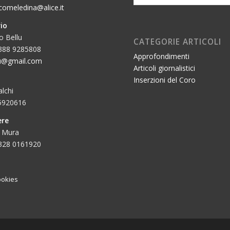
comeledina@alice.it
io
 Bellu
CATEGORIE ARTICOLI
 388 9285808
Approfondimenti
lu@gmail.com
Articoli giornalistici
Inserzioni del Coro
lchi
 5920616
ere
 Mura
 328 0161920
ookies