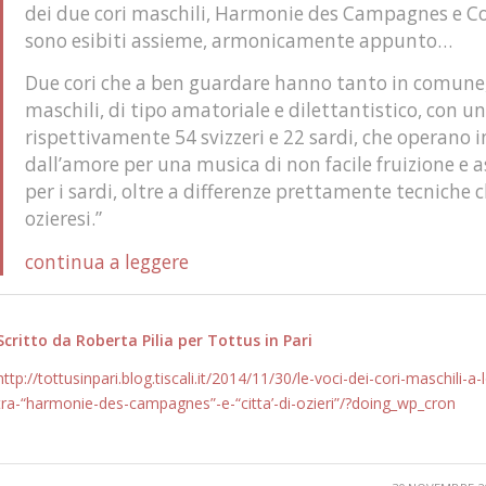
dei due cori maschili, Harmonie des Campagnes e Cor
sono esibiti assieme, armonicamente appunto…
Due cori che a ben guardare hanno tanto in comune, a
maschili, di tipo amatoriale e dilettantistico, con 
rispettivamente 54 svizzeri e 22 sardi, che operano
dall’amore per una musica di non facile fruizione e as
per i sardi, oltre a differenze prettamente tecniche 
ozieresi.”
continua a leggere
Scritto da Roberta Pilia per Tottus in Pari
http://tottusinpari.blog.tiscali.it/2014/11/30/le-voci-dei-cori-maschili
tra-“harmonie-des-campagnes”-e-“citta’-di-ozieri”/?doing_wp_cron