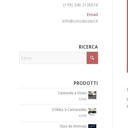
(+39) 346 2126016
Email
info@corodiozieri.it
RICERCA
PRODOTTI
Cantende a Otieri
6,99
€
S'Abba 'e Cantareddu
6,99
€
Ojos de Ammaju