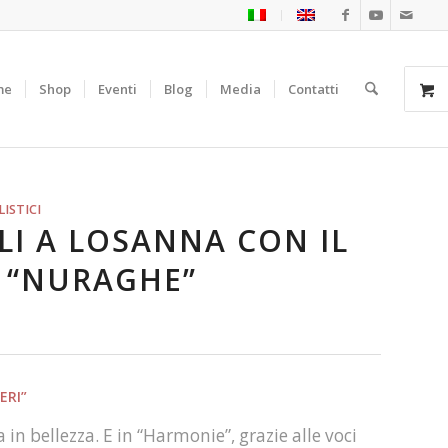
me
Shop
Eventi
Blog
Media
Contatti
ISTICI
ILI A LOSANNA CON IL
 “NURAGHE”
ERI”
n bellezza. E in “Harmonie”, grazie alle voci