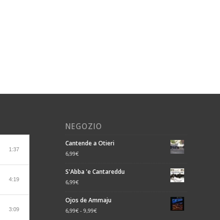
NEGOZIO
Cantende a Otieri
1:37
6,99
€
S'Abba 'e Cantareddu
4:19
6,99
€
Ojos de Ammaju
3:09
6,99
€
-
9,99
€