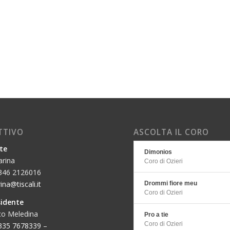
ETTIVO
ASCOLTA IL CORO
te
Dimonios
arina
Coro di Ozieri
 346 2126016
ina@tiscali.it
Drommi fiore meu
Coro di Ozieri
sidente
co Meledina
Pro a tie
Coro di Ozieri
335 7678339
–