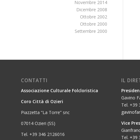
Novembre 2014
Dicembre 2008
Ottobre 2002
Ottobre 2000
Settembre 2000
CONTATTI
IL DIR
Associazione Culturale Folcloristica
Presiden
Gavino F
Coro Città di Ozieri
Tel. +39
gavinofar
Piazzetta “La Torre” snc
Vice Pre
07014 Ozieri (SS)
Gianfran
Tel. +39 346 2126016
Tel.
+39 