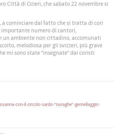
o Città di Ozieri, che sabato 22 novembre si
 cominciare dal fatto che si tratta di cori
un importante numero di cantori,
 in un ambiente non cittadino, accomunati
colto, melodiosa per gli svizzeri, più grave
che mi sono state “insegnate” dai coristi
-a-losanna-con-il-circolo-sardo-“nuraghe”-gemellaggio-