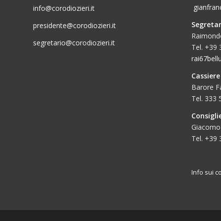
gianfran
info@corodiozieri.it
Segretar
presidente@corodiozieri.it
Raimondo
segretario@corodiozieri.it
Tel. +39
rai67bel
Cassiere
Barore Fa
Tel. 333
Consigli
Giacomo
Tel. +39
Info sui c